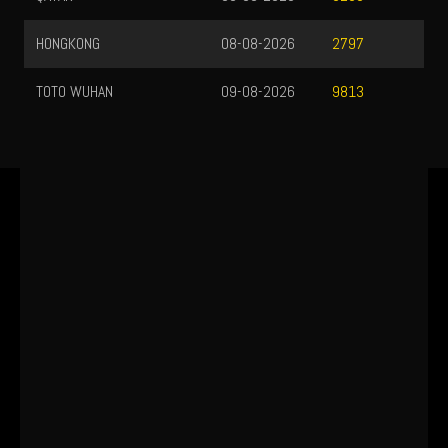
HONGKONG
08-08-2026
2797
TOTO WUHAN
09-08-2026
9813