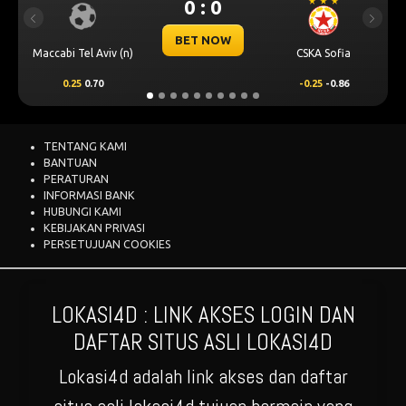
0 : 0
Previous
Next
BET NOW
 (n)
CSKA Sofia
KuPS
-0.25
-0.86
-0.25
0.98
TENTANG KAMI
BANTUAN
PERATURAN
INFORMASI BANK
HUBUNGI KAMI
KEBIJAKAN PRIVASI
PERSETUJUAN COOKIES
LOKASI4D : LINK AKSES LOGIN DAN
DAFTAR SITUS ASLI LOKASI4D
Lokasi4d adalah link akses dan daftar
situs asli lokasi4d tujuan bermain yang