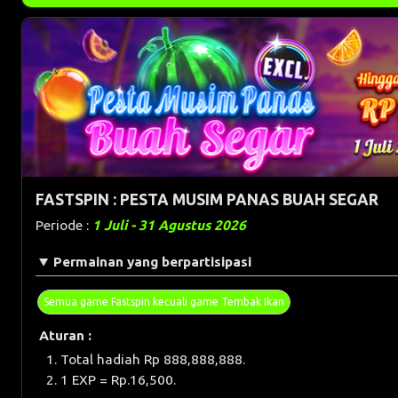
FASTSPIN : PESTA MUSIM PANAS BUAH SEGAR
Periode :
1 Juli - 31 Agustus 2026
Permainan yang berpartisipasi
Semua game Fastspin kecuali game Tembak Ikan
Aturan :
Total hadiah Rp 888,888,888.
1 EXP = Rp.16,500.