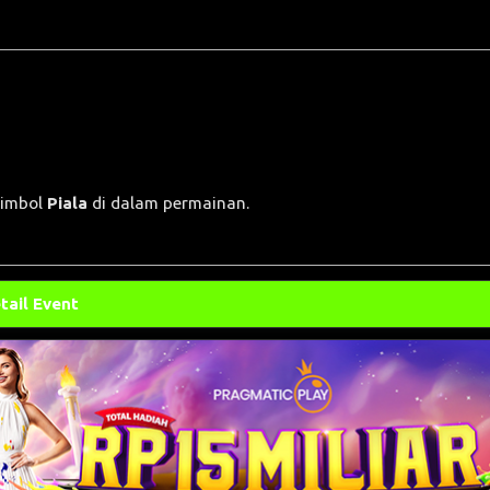
simbol
Piala
di dalam permainan.
tail Event