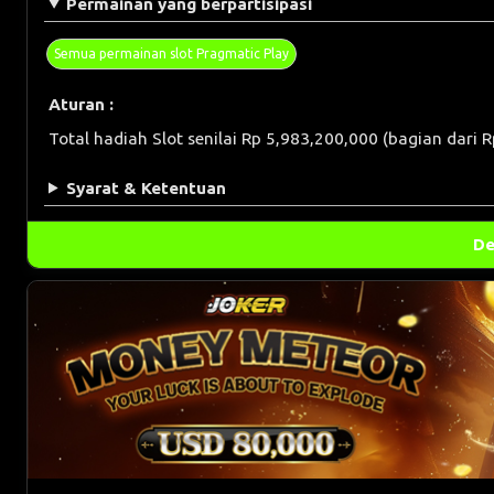
Permainan yang berpartisipasi
Semua permainan slot Pragmatic Play
Aturan :
Total hadiah Slot senilai Rp 5,983,200,000 (bagian dari 
Syarat & Ketentuan
De