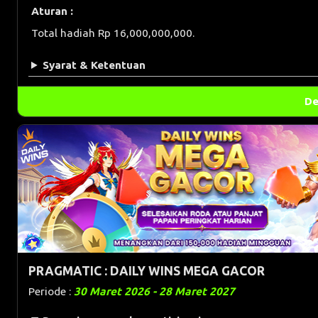
Aturan :
Total hadiah Rp 16,000,000,000.
Syarat & Ketentuan
De
PRAGMATIC : DAILY WINS MEGA GACOR
Periode :
30 Maret 2026 - 28 Maret 2027