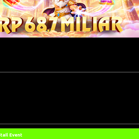
tail Event