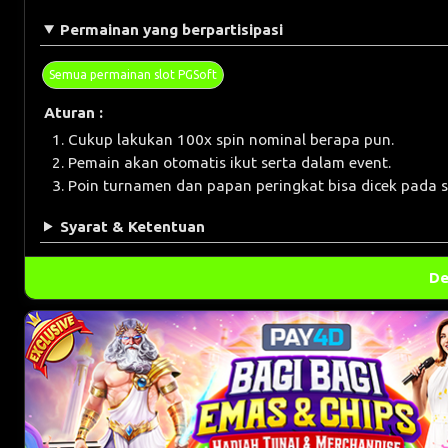
Permainan yang berpartisipasi
Semua permainan slot PGSoft
Aturan :
Cukup lakukan 100x spin nominal berapa pun.
Pemain akan otomatis ikut serta dalam event.
Poin turnamen dan papan peringkat bisa dicek pada 
Syarat & Ketentuan
De