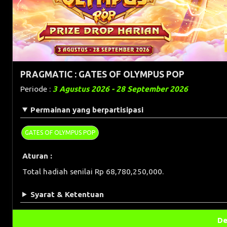
PRAGMATIC : GATES OF OLYMPUS POP
Periode :
3 Agustus 2026 - 28 September 2026
Permainan yang berpartisipasi
GATES OF OLYMPUS POP
Aturan :
Total hadiah senilai Rp 68,780,250,000.
Syarat & Ketentuan
De