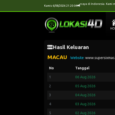
ot Online Tembak Ikan, bandar Togel Terbaik dan Terpercaya di Indonesia. Kami men
Kamis 6/08/2026 21:20:04
HO
Hasil Keluaran
MACAU
Website:
www.supersixmac
No
Tanggal
1
06 Aug 2026
2
05 Aug 2026
3
04 Aug 2026
4
03 Aug 2026
5
02 Aug 2026