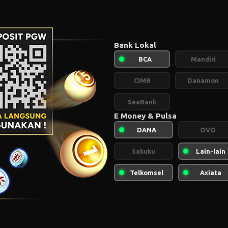
Bank Lokal
BCA
Mandiri
CIMB
Danamon
SeaBank
E Money & Pulsa
DANA
OVO
Sakuku
Lain-lain
Telkomsel
Axiata