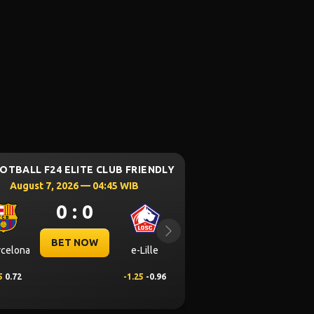
OTBALL F24 ELITE CLUB FRIENDLY
August 7, 2026 — 04:45 WIB
0 : 0
Next
BET NOW
rcelona
e-Lille
5
0.72
-1.25
-0.96