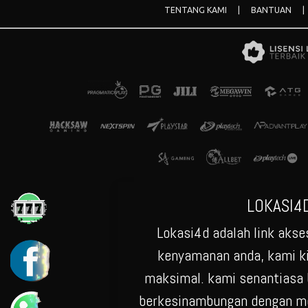
TENTANG KAMI
|
BANTUAN
|
LOKASI4D
Lokasi4d adalah link akse
kenyamanan anda, kami ki
maksimal. kami senantiasa 
berkesinambungan dengan mene