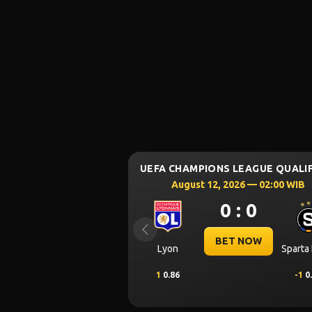
UEFA CHAMPIONS LEAGUE QUALIF
August 12, 2026 — 02:00 WIB
0 : 0
Previous
BET NOW
Lyon
Sparta
1
0.86
-1
0